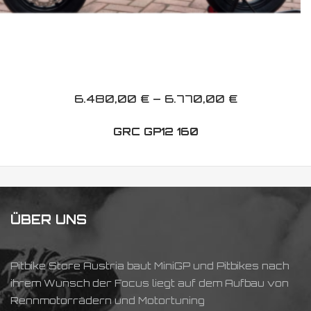
6.480,00
€
–
6.770,00
€
GRC GP12 160
ÜBER UNS
Pitbike Store Austria baut MiniGP und Pitbikes nach
ihrem Wunsch der Focus liegt auf dem Aufbau von
Rennmotorrädern und Motortuning